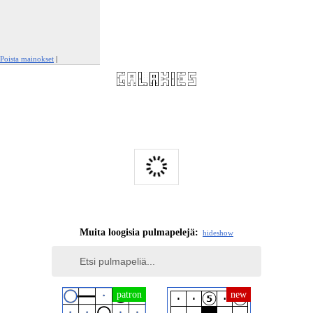
Poista mainokset
|
Ilmianna tämä mainos
Muita loogisia pulmapelejä:
hide
show