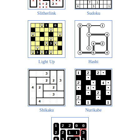
Slitherlink
Sudoku
Light Up
Hashi
Shikaku
Nurikabe