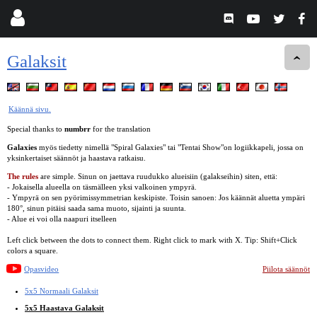
Galaksit
Käännä sivu.
Special thanks to
numbrr
for the translation
Galaxies
myös tiedetty nimellä "Spiral Galaxies" tai "Tentai Show"on logiikkapeli, jossa on
yksinkertaiset säännöt ja haastava ratkaisu.
The rules
are simple. Sinun on jaettava ruudukko alueisiin (galakseihin) siten, että:
- Jokaisella alueella on täsmälleen yksi valkoinen ympyrä.
- Ympyrä on sen pyörimissymmetrian keskipiste. Toisin sanoen: Jos käännät aluetta ympäri
180°, sinun pitäisi saada sama muoto, sijainti ja suunta.
- Alue ei voi olla naapuri itselleen
Left click between the dots to connect them. Right click to mark with X. Tip: Shift+Click
colors a square.
Opasvideo
Piilota säännöt
5x5 Normaali Galaksit
5x5 Haastava Galaksit