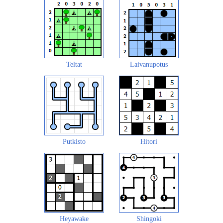
Teltat
Laivanupotus
Putkisto
Hitori
Heyawake
Shingoki